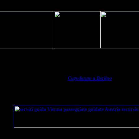
Vienna Guide: servizi guida a Vienna in italiano
(patrocinatore del viaggio "
Capodanno a Berlino
")
Vienna Guide propone un servizio guida in italiano per visi
compreso passeggiate guidate, giri città panoramici ed escu
dintorni di Vienna, il tutto con guide autorizzate parlanti italiano
Servizi proposti da Vienna Guide