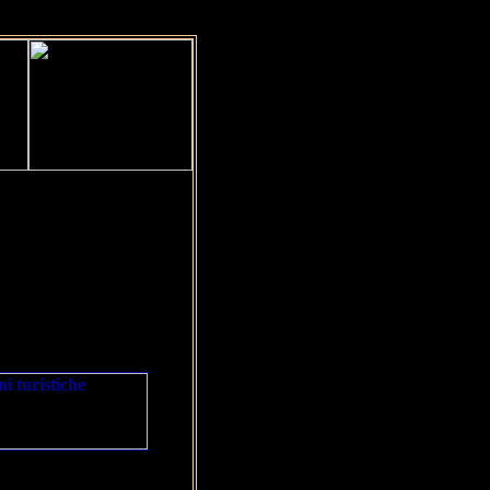
te guidate a Vienna,
rsioni turistiche nei
.