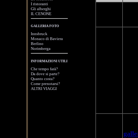
I ristoranti
Incon
Gli alberghi
Vero
IL CENONE
08:00
Vero
GALLERIA FOTO
Viagg
Innsbruck
Inns
Monaco di Baviera
Berlino
pull
Norimberga
Amma
in T
INFORMAZIONI UTILI
Che tempo farà?
e Ge
08:00-12:00
Da dove si parte?
turis
Quanto costa?
Come prenotarsi?
pullm
ALTRI VIAGGI
con a
benve
ore.
Tempo
del c
12:00-14:00
galle