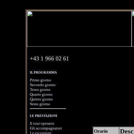
+43 1 966 02 61
Giorno 1: In
IL PROGRAMMA
(primo giorno d
Primo giorno
Secondo giorno
Il primo giorn
Terzo giorno
Quarto giorno
29 dicembre 2
Quinto giorno
Monaco di Bavi
Sesto giorno
Troverete in ba
LE PRESTAZIONI
il primo giorno
Il tour operator
Gli accompagnatori
Descr
Orario
Le escursioni