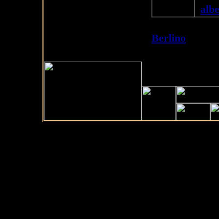
"
alb
Se avete doman
Berlino
" o se 
scriveteci a
o c