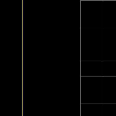
Incon
viag
14:00
"Hof
organ
Viag
pul
acco
14:00-16:30
info
Bavie
Arri
16:30-18:00
check
Incon
viag
17:00
aiut
trasf
Tras
18:00-18:30
Bavie