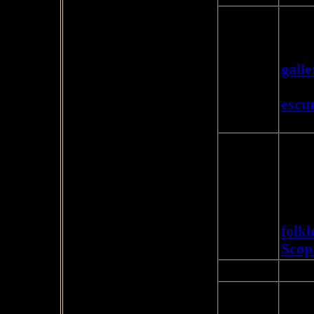
Pass
parla
unive
gall
18:30-20:00
di c
escu
del 
Cena 
music
con 
beva
20:00-22:00
sape
folkl
Scop
Trasf
22:00-22:30
Fine
albe
22:30